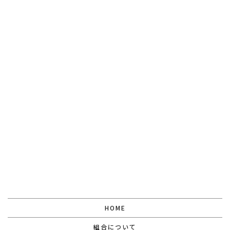
[%new:new%][%category%]
[%title%]
[%lead%]
[%tags%]
[%navi-pagenation%]
HOME
組合について