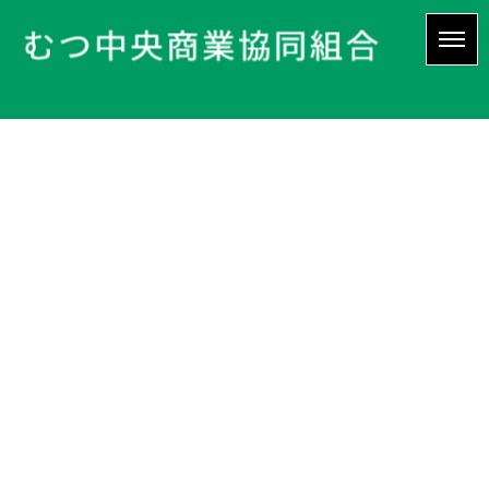
NEWS
HOME
|
ブログ
|
template.list
[%article_list_start%]
[!% if (image.url!="") { %]
[!% } %]