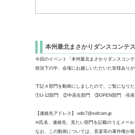
本州最北まさかりダンスコンテスト2
今回のイベント「本州最北まさかりダンスコンテス
状況下の中、会場にお越しいただいた皆様ありが
下記４部門を動画にしましたので、ご覧になりた
①U-12部門 ②中高生部門 ③OPEN部門 ④
【連絡先アドレス】 odic7@sofcom.jp
※氏名、連絡先、見たい部門を記載のうえメール
なお、この動画については、音楽等の著作権が発